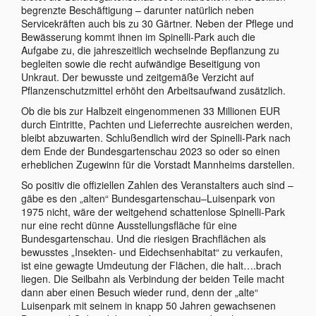
begrenzte Beschäftigung – darunter natürlich neben
Servicekräften auch bis zu 30 Gärtner. Neben der Pflege und
Bewässerung kommt ihnen im Spinelli-Park auch die
Aufgabe zu, die jahreszeitlich wechselnde Bepflanzung zu
begleiten sowie die recht aufwändige Beseitigung von
Unkraut. Der bewusste und zeitgemäße Verzicht auf
Pflanzenschutzmittel erhöht den Arbeitsaufwand zusätzlich.
Ob die bis zur Halbzeit eingenommenen 33 Millionen EUR
durch Eintritte, Pachten und Lieferrechte ausreichen werden,
bleibt abzuwarten. Schlußendlich wird der Spinelli-Park nach
dem Ende der Bundesgartenschau 2023 so oder so einen
erheblichen Zugewinn für die Vorstadt Mannheims darstellen.
So positiv die offiziellen Zahlen des Veranstalters auch sind –
gäbe es den „alten“ Bundesgartenschau–Luisenpark von
1975 nicht, wäre der weitgehend schattenlose Spinelli-Park
nur eine recht dünne Ausstellungsfläche für eine
Bundesgartenschau. Und die riesigen Brachflächen als
bewusstes „Insekten- und Eidechsenhabitat“ zu verkaufen,
ist eine gewagte Umdeutung der Flächen, die halt….brach
liegen. Die Seilbahn als Verbindung der beiden Teile macht
dann aber einen Besuch wieder rund, denn der „alte“
Luisenpark mit seinem in knapp 50 Jahren gewachsenen