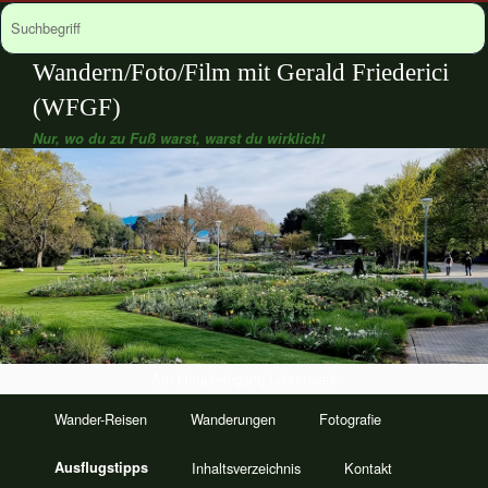
Wandern/Foto/Film mit Gerald Friederici
(WFGF)
Nur, wo du zu Fuß warst, warst du wirklich!
Am Haupteingang Luisenpark
Wander-Reisen
Wanderungen
Fotografie
Ausflugstipps
Inhaltsverzeichnis
Kontakt