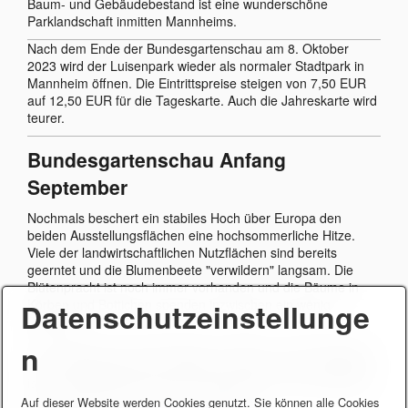
Baum- und Gebäudebestand ist eine wunderschöne
Parklandschaft inmitten Mannheims.
Nach dem Ende der Bundesgartenschau am 8. Oktober
2023 wird der Luisenpark wieder als normaler Stadtpark in
Mannheim öffnen. Die Eintrittspreise steigen von 7,50 EUR
auf 12,50 EUR für die Tageskarte. Auch die Jahreskarte wird
teurer.
Bundesgartenschau Anfang
September
Nochmals beschert ein stabiles Hoch über Europa den
beiden Ausstellungsflächen eine hochsommerliche Hitze.
Viele der landwirtschaftlichen Nutzflächen sind bereits
geerntet und die Blumenbeete "verwildern" langsam. Die
Blütenpracht ist noch immer vorhanden und die Bäume in
Körben und Bottichen spenden inzwischen ein wenig
Datenschutzeinstellunge
Schatten.
n
Im Luisenpark ist die Vogelvoliere eröffnet und die Anfänge
der Unterwasserwelt für wenigen Stunden auch. Dahingegen
ist im Spinelli Park fast jeden Tag irgendeine Veranstaltung:
https://www.buga23.de/veranstaltungen/
Auf dieser Website werden Cookies genutzt. Sie können alle Cookies