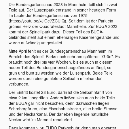
Die Bundesgartenschau 2023 in Mannheim teilt sich in zwei
Teile auf. Der Luisenpark entstand in seiner heutigen Form
im Laufe der Bundesgartenschau von 1975
(https://youtu.be/xJlGe7ZCUIQ). Seit dem ist der Park ein
grünes Herz der Quadratestadt Mannheim. Zur BUGA 2023
kommt der Spinellipark dazu. Dieser Teil des BUGA-
Geländes steht auf einem ehemaligen Kasernengelände und
wurde aufwändig umgestaltet.
Mitte April fehlt es der Bundesgartenschau Mannheim im
Bereich des Spinelli-Parks noch sehr am späteren "Grün". Es
braucht noch drei bis vier Wochen, bis es auch in diesem
neuen Teil des Bundesgartenschaugeländes anfängt, so
grün und bunt zu werden wie der Luisenpark. Beide Teile
werden durch eine gemietete Seilbahn miteinander
verbunden.
Der Eintritt kostet 28 Euro, darin ist die Seilbahnfahrt von
etwa 2 km inbegriffen. Anders ließen sich auch beide Teile
der BUGA gar nicht besuchen, denn dazwischen liegen
Schrebergärten, eine Eisenbahnstrecke, eine breite Strasse
und der Neckarkanal. Der daneben liegende natürliche
Neckar wird im Moment renaturiert.
Dazu kommen 9,50 EURO Parkgebühr, denn man erwartet