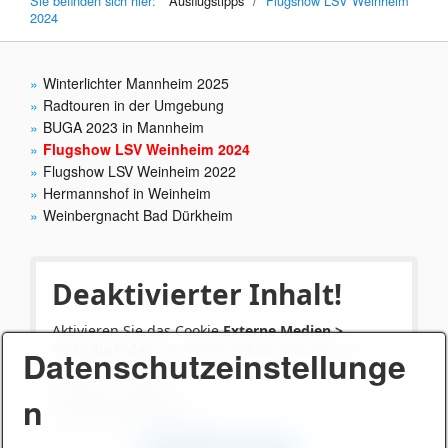
Sie befinden sich hier:
Ausflugstipps
/
Flugshow LSV Weinheim
2024
Winterlichter Mannheim 2025
Radtouren in der Umgebung
BUGA 2023 in Mannheim
Flugshow LSV Weinheim 2024
Flugshow LSV Weinheim 2022
Hermannshof in Weinheim
Weinbergnacht Bad Dürkheim
Deaktivierter Inhalt!
Aktivieren Sie das Cookie
Externe Medien >
YouTube Video
um diesen Inhalt anzuzeigen!
Datenschutzeinstellunge
Anbieter: YouTube
Videos von YouTube.
n
Datenschutzerklärung