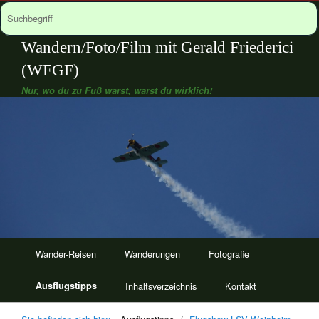
Wandern/Foto/Film mit Gerald Friederici
(WFGF)
Nur, wo du zu Fuß warst, warst du wirklich!
Wander-Reisen
Wanderungen
Fotografie
Ausflugstipps
Inhaltsverzeichnis
Kontakt