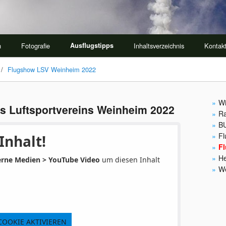
n
Fotografie
Ausflugstipps
Inhaltsverzeichnis
Kontak
/
Flugshow LSV Weinheim 2022
Wi
s Luftsportvereins Weinheim 2022
Ra
B
Fl
Inhalt!
F
He
erne Medien > YouTube Video
um diesen Inhalt
We
COOKIE AKTIVIEREN