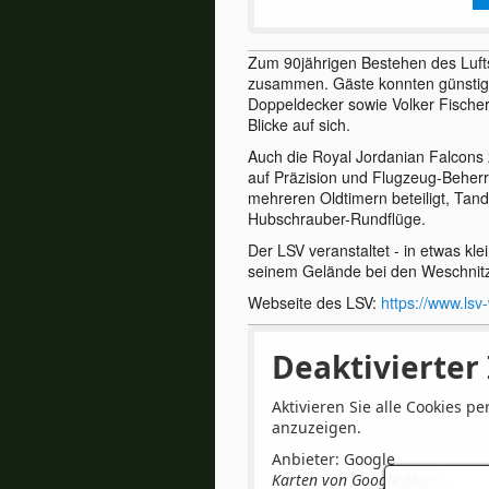
Zum 90jährigen Bestehen des Luft
zusammen. Gäste konnten günstig 
Doppeldecker sowie Volker Fischer
Blicke auf sich.
Auch die Royal Jordanian Falcons 
auf Präzision und Flugzeug-Behe
mehreren Oldtimern beteiligt, Ta
Hubschrauber-Rundflüge.
Der LSV veranstaltet - in etwas k
seinem Gelände bei den Weschnit
Webseite des LSV:
https://www.lsv
Deaktivierter 
Aktivieren Sie alle Cookies per
anzuzeigen.
Anbieter: Google
Karten von Google Maps.