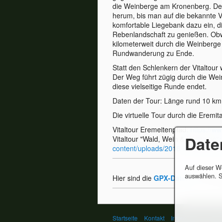
die Weinberge am Kronenberg. Der
herum, bis man auf die bekannte Vit
komfortable Liegebank dazu ein, di
Rebenlandschaft zu genießen. Obwo
kilometerweit durch die Weinberge 
Rundwanderung zu Ende.
Statt den Schlenkern der Vitaltour
Der Weg führt zügig durch die Wei
diese vielseitige Runde endet.
Daten der Tour: Länge rund 10 km
Die virtuelle Tour durch die Eremi
Vitaltour Eremeitenpfad:
https://ww
Date
Vitaltour "Wald, Wein & Horizonte"
content/uploads/2018/07/Flyer-Vital
Auf dieser W
auswählen. S
Hier sind die
GPX-Daten
zu der W
Startseite
Kontakt
Impressum
© Ger