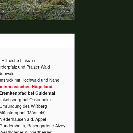
 Hilfreiche Links <<
rderpfalz und Pfälzer Wald
denwald
nsrück mit Hochwald und Nahe
heinhessisches Hügelland
Eremitenpfad bei Guldental
Jakobsberg bei Ockenheim
Umrundung des Wißberg
Münsterappel (Mörsfeld)
Niederhausen a.d. Appel
Gundersheim, Rosengarten / Alzey
Westhofener Wingertheisjer