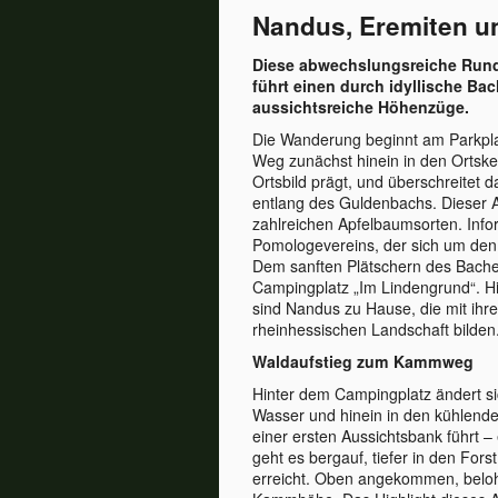
Nandus, Eremiten u
Diese abwechslungsreiche Rund
führt einen durch idyllische Bac
aussichtsreiche Höhenzüge.
Die Wanderung beginnt am Parkplatz
Weg zunächst hinein in den Ortske
Ortsbild prägt, und überschreitet 
entlang des Guldenbachs. Dieser Ab
zahlreichen Apfelbaumsorten. Infor
Pomologevereins, der sich um den 
Dem sanften Plätschern des Baches
Campingplatz „Im Lindengrund“. H
sind Nandus zu Hause, die mit ihr
rheinhessischen Landschaft bilden
Waldaufstieg zum Kammweg
Hinter dem Campingplatz ändert s
Wasser und hinein in den kühlenden
einer ersten Aussichtsbank führt –
geht es bergauf, tiefer in den For
erreicht. Oben angekommen, beloh