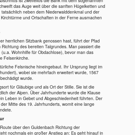
schnitts ist zweifellos die Bank mit dem sogenannten
 schweift das Auge weit über die sanften Hügelketten und
 tatsächlich neben dem Niederwalddenkmal und der
 Kirchtürme und Ortschaften in der Ferne ausmachen
e
herrlichen Sitzbank genossen hast, führt der Pfad
in Richtung des bereiten Talgrundes. Man passiert die
 (u.a. Wohnhilfe für Obdachlose), bevor man das
ie Felsenkirche.
türliche Felsnische hineingebaut. Ihr Ursprung liegt im
hrhundert), wobei sie mehrfach erweitert wurde, 1567
 bechädigt wurde.
ort für Gläubige und als Ort der Stille. Sie ist die
rdlich der Alpen. Über Jahrhunderte wurde die Klause
 ein Leben in Gebet und Abgeschiedenheit führten. Der
n der Mitte des 19. Jahrhunderts, womit eine lange
endete.
ur
e Route über den Guldenbach Richtung der
eht nochmals ein großer Anstieg an: Es geht hinauf in