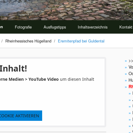
en
Fotografie
Ausflugstipps
Inhaltsverzeichnis
Kontakt
/
Rheinhessisches Hügelland
/
Eremitenpfad bei Guldental
>>
Inhalt!
Vo
O
erne Medien > YouTube Video
um diesen Inhalt
Hu
R
COOKIE AKTIVIEREN