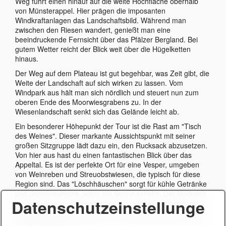
Weg führt einen hinauf auf die weite Hochfläche oberhalb
von Münsterappel. Hier prägen die imposanten
Windkraftanlagen das Landschaftsbild. Während man
zwischen den Riesen wandert, genießt man eine
beeindruckende Fernsicht über das Pfälzer Bergland. Bei
gutem Wetter reicht der Blick weit über die Hügelketten
hinaus.
Der Weg auf dem Plateau ist gut begehbar, was Zeit gibt, die
Weite der Landschaft auf sich wirken zu lassen. Vom
Windpark aus hält man sich nördlich und steuert nun zum
oberen Ende des Moorwiesgrabens zu. In der
Wiesenlandschaft senkt sich das Gelände leicht ab.
Ein besonderer Höhepunkt der Tour ist die Rast am "Tisch
des Weines". Dieser markante Aussichtspunkt mit seiner
großen Sitzgruppe lädt dazu ein, den Rucksack abzusetzen.
Von hier aus hast du einen fantastischen Blick über das
Appeltal. Es ist der perfekte Ort für eine Vesper, umgeben
von Weinreben und Streuobstwiesen, die typisch für diese
Region sind. Das "Löschhäuschen" sorgt für kühle Getränke
und Sonnenschirme, wenn die Sonne scheint. Der Rückweg
Datenschutzeinstellunge
führt nun über den Höhenrücken unmittelbar oberhalb des
Appelbachs. Zuletzt wieder Richtung Süden, bis sich der
Weg schließlich wieder senkt und nach Niederhausen an der