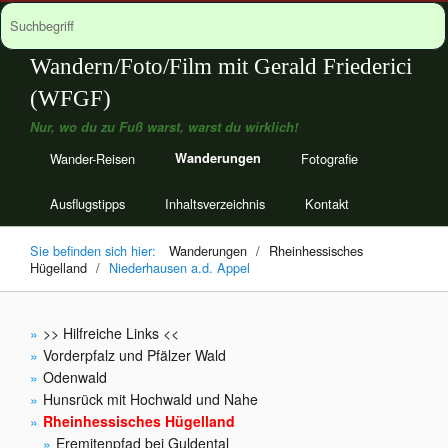
Wandern/Foto/Film mit Gerald Friederici
(WFGF)
Nur, wo du zu Fuß warst, warst du wirklich!
Wander-Reisen
Wanderungen
Fotografie
Ausflugstipps
Inhaltsverzeichnis
Kontakt
Sie befinden sich hier:
Wanderungen
/
Rheinhessisches
Hügelland
/
Niederhausen a.d. Appel
>> Hilfreiche Links <<
Vorderpfalz und Pfälzer Wald
Odenwald
Hunsrück mit Hochwald und Nahe
Rheinhessisches Hügelland
Eremitenpfad bei Guldental