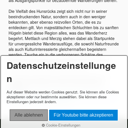
als Ausgangspunkte für bezaubernde Wanderungen dienen.
Die Vielfalt des Hunsrücks zeigt sich nicht nur in seiner
beeindruckenden Natur, sondern auch in den weniger
bekannten, aber ebenso reizvollen Orten, die es zu
entdecken gilt. Von majestätischen Schluchten bis zu sanften
Hügeln bietet diese Region alles, was das Wanderherz
begehrt. Mettlach und Merzig stehen dabei als Startpunkte
für unvergessliche Wanderausflüge, die sowohl Naturfreunde
als auch Kulturinteressierte gleichermaßen begeistern
werden. Tauche ein in die verborgenen Schätze des
Hunsrücks und erlebe die Faszination einer weitgehend
Datenschutzeinstellunge
unentdeckten Wanderregion in Deutschland.
n
Eine kleine Auswahl der vielen Wanderungen, die
möglich sind, findet man links und auf der alten
Webseite
Auf dieser Website werden Cookies genutzt. Sie können alle Cookies
​https://www.gerald-friederici.de/wfgf-2019/hundsrueck-
akzeptieren oder nur bestimmte auswählen. Sie können diese
zwischen-nahe-und-mosel.html
Einstellungen jederzeit ändern.
Alle ablehnen
Für Youtube bitte akzeptieren
Cookie-Einstellungen
Startseite
Kontakt
Impressum
© Gerald Friederici