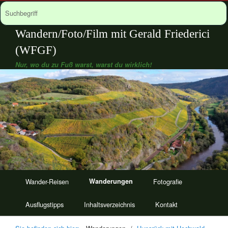
Wandern/Foto/Film mit Gerald Friederici
(WFGF)
Nur, wo du zu Fuß warst, warst du wirklich!
Wander-Reisen
Wanderungen
Fotografie
Ausflugstipps
Inhaltsverzeichnis
Kontakt