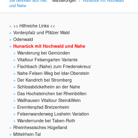
Sie befinden sich hier:
Wanderungen
/
Hunsrück mit Hochwald
und Nahe
>> Hilfreiche Links <<
Vorderpfalz und Pfälzer Wald
Odenwald
Hunsrück mit Hochwald und Nahe
Wanderung bei Gemünden
Vitaltour Felsengarten Variante
Fischbach (Nahe) zum Friedenskreuz
Nahe-Felsen-Weg bei Idar-Oberstein
Der Kandrich bei Stromberg
Schlossböckelheim an der Nahe
Das Hochsteinchen bei Rheinböllen
Wallhausen Vitaltour Stein&Wein
Eremitenpfad Bretzenheim
Felsenwanderweg Losheim Variation
Wanderrunde bei Taben-Roth
Rheinhessisches Hügelland
Mittelrhein-Tal