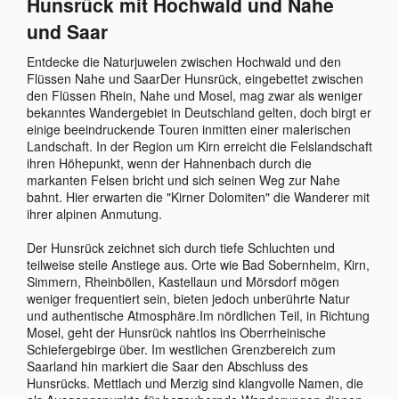
Hunsrück mit Hochwald und Nahe
und Saar
Entdecke die Naturjuwelen zwischen Hochwald und den
Flüssen Nahe und SaarDer Hunsrück, eingebettet zwischen
den Flüssen Rhein, Nahe und Mosel, mag zwar als weniger
bekanntes Wandergebiet in Deutschland gelten, doch birgt er
einige beeindruckende Touren inmitten einer malerischen
Landschaft. In der Region um Kirn erreicht die Felslandschaft
ihren Höhepunkt, wenn der Hahnenbach durch die
markanten Felsen bricht und sich seinen Weg zur Nahe
bahnt. Hier erwarten die "Kirner Dolomiten" die Wanderer mit
ihrer alpinen Anmutung.
Der Hunsrück zeichnet sich durch tiefe Schluchten und
teilweise steile Anstiege aus. Orte wie Bad Sobernheim, Kirn,
Simmern, Rheinböllen, Kastellaun und Mörsdorf mögen
weniger frequentiert sein, bieten jedoch unberührte Natur
und authentische Atmosphäre.Im nördlichen Teil, in Richtung
Mosel, geht der Hunsrück nahtlos ins Oberrheinische
Schiefergebirge über. Im westlichen Grenzbereich zum
Saarland hin markiert die Saar den Abschluss des
Hunsrücks. Mettlach und Merzig sind klangvolle Namen, die