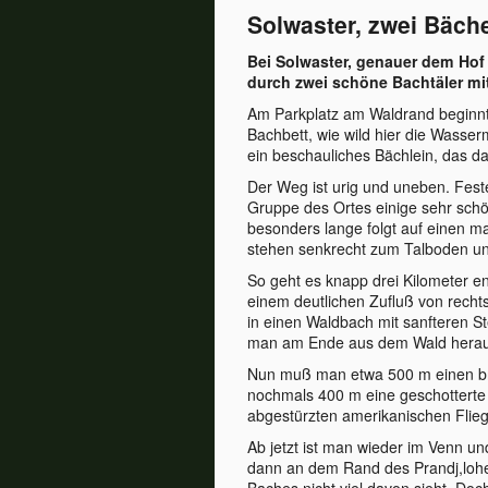
Solwaster, zwei Bäch
Bei Solwaster, genauer dem Hof 
durch zwei schöne Bachtäler m
Am Parkplatz am Waldrand beginnt d
Bachbett, wie wild hier die Wasse
ein beschauliches Bächlein, das d
Der Weg ist urig und uneben. Fest
Gruppe des Ortes einige sehr sch
besonders lange folgt auf einen m
stehen senkrecht zum Talboden un
So geht es knapp drei Kilometer en
einem deutlichen Zufluß von rechts
in einen Waldbach mit sanfteren St
man am Ende aus dem Wald heraus
Nun muß man etwa 500 m einen br
nochmals 400 m eine geschotterte
abgestürzten amerikanischen Flieg
Ab jetzt ist man wieder im Venn u
dann an dem Rand des Prandj,lohe
Baches nicht viel davon sieht. Doc