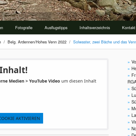
en
Fotografie
Ausflugstipps
Inhaltsverzeichnis
Kontakt
n
/
Belg. Ardennen/Hohes Venn 2022
/
Solwaster, zwei Bäche und das Ven
Vo
Inhalt!
He
Fr
erne Medien > YouTube Video
um diesen Inhalt
RG
Sü
Lu
Sü
Mo
La
COOKIE AKTIVIEREN
Vi
No
De