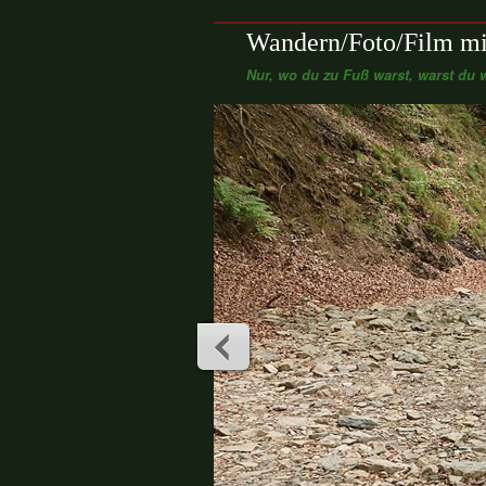
Wandern/Foto/Film mi
Nur, wo du zu Fuß warst, warst du w