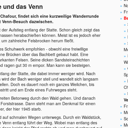
e und das Venn
N
Fr
Chafour, findet sich eine kurzweilige Wanderrunde
B
it Venn-Besuch dazwischen.
er Aufstieg entlang der Statte. Schon gleich zeigt das
rmassen herabschießen können. Meist ist es jedoch eher
a um zahlreiche Felsbrocken herum fließt.
es Schuhwerk empfohlen - obwohl eine freiwillige
Mo
öne Brücken über das Bachbett gebaut habt. Eine
arkanten Felsen. Seine dicken Sandsteinschichten
Wa
d ragen gut 30 m empor. Man kann sie besteigen.
tlang der Statte, die dabei immer weniger wird. Nach
Sp
 wird der Bach weniger steil und wandelt sich langsam
ellen. Doch es dauert noch ein ganzes Weilchen, bis
Ch
tritt und am Ende eines Fuhrweges steht.
eiten Betonweg durch den Wald gehen. Und danach
V
 Forststrasse. Dann steht man am Denkmal für einen
Fr
er, der hier 1945 starb.
Mü
nd auf schmalen Wegen unterwegs. Durch ein Waldstück,
Sc
 Venn entlang führt der Weg. Wobei man entlang des
Mo
h dann knickt der Pfad rechts ab und man durchquert auf