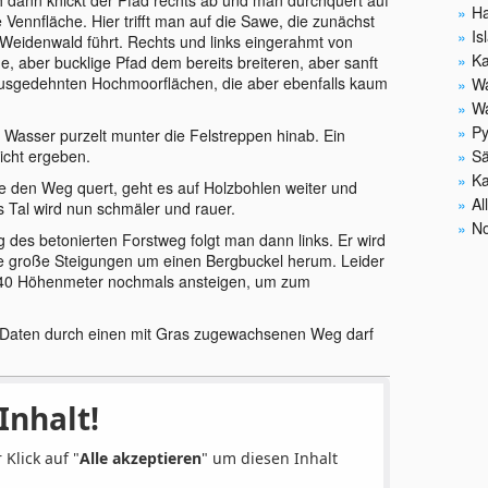
Ha
Vennfläche. Hier trifft man auf die Sawe, die zunächst
Is
 Weidenwald führt. Rechts und links eingerahmt von
Ka
, aber bucklige Pfad dem bereits breiteren, aber sanft
ausgedehnten Hochmoorflächen, die aber ebenfalls kaum
Wa
Wa
Py
 Wasser purzelt munter die Felstreppen hinab. Ein
 nicht ergeben.
Sä
Ka
ie den Weg quert, geht es auf Holzbohlen weiter und
Al
as Tal wird nun schmäler und rauer.
N
es betonierten Forstweg folgt man dann links. Er wird
ne große Steigungen um einen Bergbuckel herum. Leider
40 Höhenmeter nochmals ansteigen, um zum
-Daten durch einen mit Gras zugewachsenen Weg darf
Inhalt!
 Klick auf "
Alle akzeptieren
" um diesen Inhalt