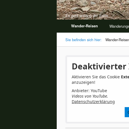
Es geht entlang der Satte
Wander-Reisen
Wanderung
Sie befinden sich hier:
Wander-Reise
Deaktivierter 
Aktivieren Sie das Cookie
Ext
anzuzeigen!
Anbieter: YouTube
Videos von YouTube.
Datenschutzerklärung