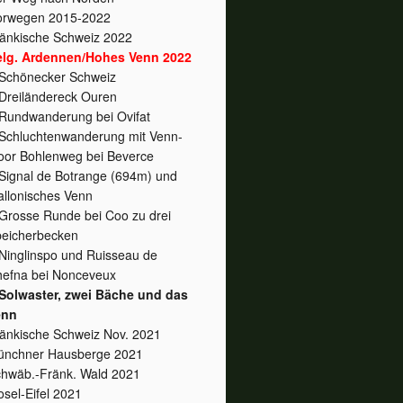
orwegen 2015-2022
änkische Schweiz 2022
elg. Ardennen/Hohes Venn 2022
Schönecker Schweiz
Dreiländereck Ouren
Rundwanderung bei Ovifat
Schluchtenwanderung mit Venn-
or Bohlenweg bei Beverce
Signal de Botrange (694m) und
llonisches Venn
Grosse Runde bei Coo zu drei
eicherbecken
Ninglinspo und Ruisseau de
efna bei Nonceveux
Solwaster, zwei Bäche und das
enn
änkische Schweiz Nov. 2021
nchner Hausberge 2021
hwäb.-Fränk. Wald 2021
sel-Eifel 2021